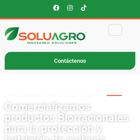
Contáctenos
DESBLOQUEE EL POTENCIAL DE SU CAMPO
Comercializamos
productos Biorracionales
para la protección y
nutrición de cultivos