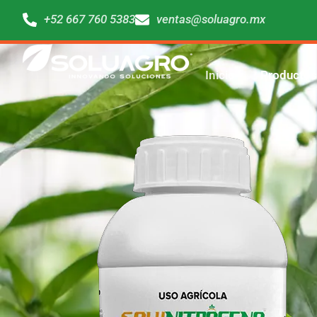
+52 667 760 5383
ventas@soluagro.mx
Inicio
Productos