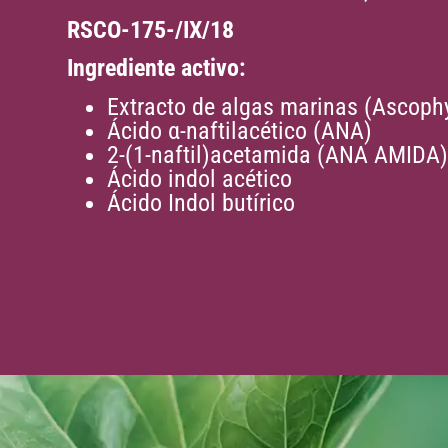
RSCO-175-/IX/18
Ingrediente activo:
Extracto de algas marinas (Ascop
Ácido α-naftilacético (ANA)
2-(1-naftil)acetamida (ANA AMIDA
Ácido indol acético
Ácido Indol butírico