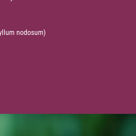
hyllum nodosum)
)