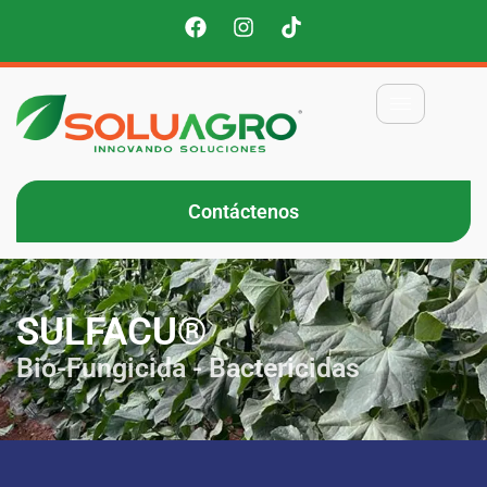
Contáctenos
SULFACU®
Bio-Fungicida - Bactericidas