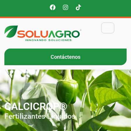
Contáctenos
CALCICROP®
CALCICROP®
Fertilizantes Líquidos