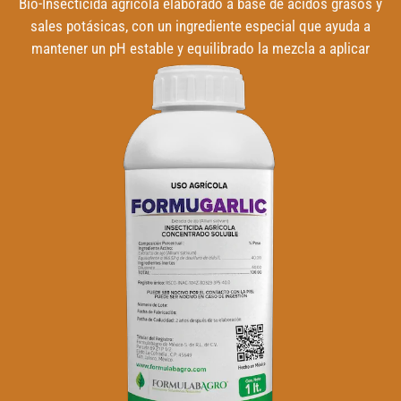
Bio-Insecticida agrícola elaborado a base de ácidos grasos y
sales potásicas, con un ingrediente especial que ayuda a
mantener un pH estable y equilibrado la mezcla a aplicar